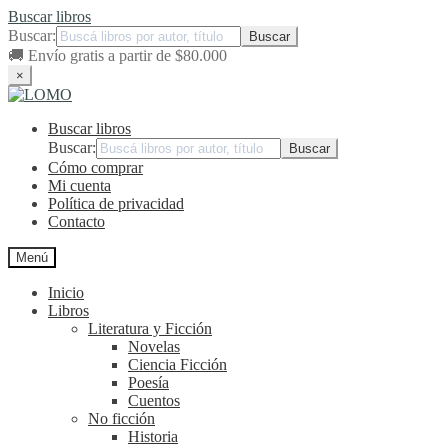
Buscar libros
Buscar:
🚚
Envío gratis a partir de $80.000
×
Ir
Ir
a
al
Buscar libros
la
contenido
navegación
Buscar:
Cómo comprar
Mi cuenta
Política de privacidad
Contacto
Menú
Inicio
Libros
Literatura y Ficción
Novelas
Ciencia Ficción
Poesía
Cuentos
No ficción
Historia