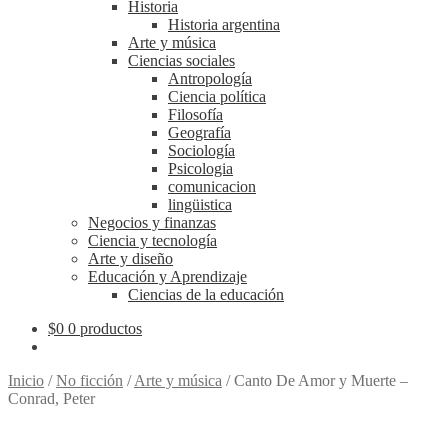
Historia
Historia argentina
Arte y música
Ciencias sociales
Antropología
Ciencia política
Filosofía
Geografía
Sociología
Psicologia
comunicacion
lingüistica
Negocios y finanzas
Ciencia y tecnología
Arte y diseño
Educación y Aprendizaje
Ciencias de la educación
$
0
0 productos
Inicio
/
No ficción
/
Arte y música
/
Canto De Amor y Muerte –
Conrad, Peter