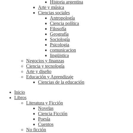
Historia argentina
Arte y música
Ciencias sociales
Antropología
Ciencia política
Filosofía
Geografía
Sociología
Psicologia
comunicacion
lingüistica
Negocios y finanzas
Ciencia y tecnología
Arte y diseño
Educación y Aprendizaje
Ciencias de la educación
Inicio
Libros
Literatura y Ficción
Novelas
Ciencia Ficción
Poesía
Cuentos
No ficción