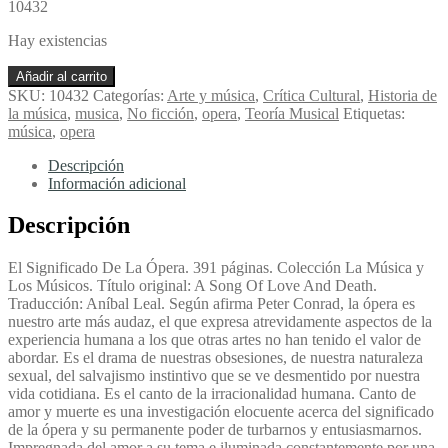
10432
Hay existencias
Canto
Añadir al carrito
De
SKU:
10432
Categorías:
Arte y música
,
Crítica Cultural
,
Historia de
Amor
la música
,
musica
,
No ficción
,
opera
,
Teoría Musical
Etiquetas:
y
música
,
opera
Muerte
-
Descripción
Conrad,
Información adicional
Peter
cantidad
Descripción
El Significado De La Ópera. 391 páginas. Colección La Música y
Los Músicos. Título original: A Song Of Love And Death.
Traducción: Aníbal Leal. Según afirma Peter Conrad, la ópera es
nuestro arte más audaz, el que expresa atrevidamente aspectos de la
experiencia humana a los que otras artes no han tenido el valor de
abordar. Es el drama de nuestras obsesiones, de nuestra naturaleza
sexual, del salvajismo instintivo que se ve desmentido por nuestra
vida cotidiana. Es el canto de la irracionalidad humana. Canto de
amor y muerte es una investigación elocuente acerca del significado
de la ópera y su permanente poder de turbarnos y entusiasmarnos.
Impregnada del amor a su tema e iluminada constantemente por una