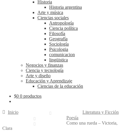
Historia
Historia argentina
Arte y música
Ciencias sociales
Antropología
Ciencia política
Filosofía
Geografía
Sociología
Psicologia
comunicacion
lingüistica
Negocios y finanzas
Ciencia y tecnología
Arte y diseño
Educación y Aprendizaje
Ciencias de la educación
$
0
0 productos
Inicio
Literatura y Ficción
Poesía
Como una rueda – Victoria,
Clara