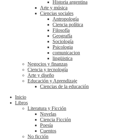
Historia argentina
Arte y música
Ciencias sociales
Antropología
Ciencia política
Filosofía
Geografía
Sociología
Psicologia
comunicacion
lingüistica
Negocios y finanzas
Ciencia y tecnología
Arte y diseño
Educación y Aprendizaje
Ciencias de la educación
Inicio
Libros
Literatura y Ficción
Novelas
Ciencia Ficción
Poesía
Cuentos
No ficción