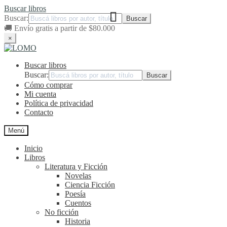
Buscar libros
Buscar:
🚚
Envío gratis a partir de $80.000
×
Ir
Ir
a
al
Buscar libros
la
contenido
navegación
Buscar:
Cómo comprar
Mi cuenta
Política de privacidad
Contacto
Menú
Inicio
Libros
Literatura y Ficción
Novelas
Ciencia Ficción
Poesía
Cuentos
No ficción
Historia