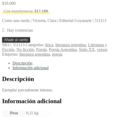
$
18.000
Con transferencia:
$
17.100
Como una rueda | Victoria, Clara | Editorial Goyanarte | 511113
Hay existencias
Como
Añadir al carrito
una
SKU:
511113
Categorías:
lirica
,
literatura argentina
,
Literatura y
rueda
Ficción
,
No ficción
,
Poesía
,
Poesía Argentina
,
Siglo XX
,
versos
-
Etiquetas:
literatura argentina
,
poesía
Victoria,
Clara
Descripción
cantidad
Información adicional
Descripción
Ejemplar parcialmente intonso.
Información adicional
Peso
0,11 kg