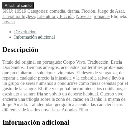
Cuerpo
Añadir al carrito
Vivo
SKU:
10519
Categorías:
comedia
,
drama
,
Ficción
,
Juego de Azar
,
-
Literatura Inglesa
,
Literatura y Ficción
,
Novelas
,
romance
Etiqueta:
Filho,
novela
Adonias
cantidad
Descripción
Información adicional
Descripción
Título del original en portugués: Corpo Vivo. Traducción: Estela
Dos Santos. Tiempos amargos, acuciados por terribles problemas
que precipitaron a soluciones violentas. El deseo de venganza, de
reparar a cualquier precio la injusticia y la cobardía salvaje llevó a
un grupo de seres humanos a conducirse como fieras cebadas por el
gusto de la sangre. El rifle y el puñal fueron utensilios cotidianos, el
asesinato a sangre fría se volvió un deporte habitual. Cuerpo vivo
encierra una trilogía sobre la zona del cacao en Bahía: la misma de
Jorge Amado. Tal identidad geográfica acentúa las características
diferentes de los dos novelistas. Adonias Filho
Información adicional