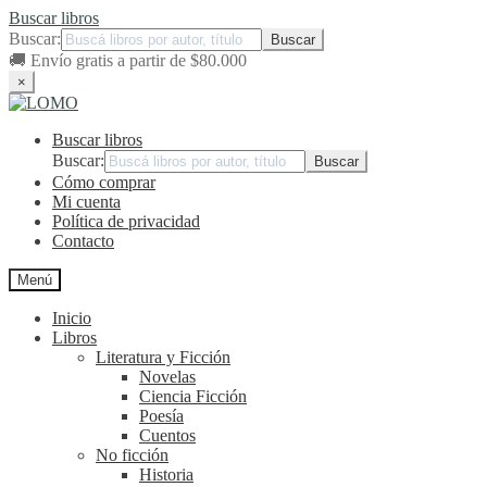
Buscar libros
Buscar:
🚚
Envío gratis a partir de $80.000
×
Ir
Ir
a
al
Buscar libros
la
contenido
navegación
Buscar:
Cómo comprar
Mi cuenta
Política de privacidad
Contacto
Menú
Inicio
Libros
Literatura y Ficción
Novelas
Ciencia Ficción
Poesía
Cuentos
No ficción
Historia