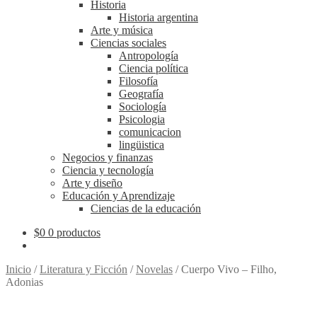
Historia
Historia argentina
Arte y música
Ciencias sociales
Antropología
Ciencia política
Filosofía
Geografía
Sociología
Psicologia
comunicacion
lingüistica
Negocios y finanzas
Ciencia y tecnología
Arte y diseño
Educación y Aprendizaje
Ciencias de la educación
$
0
0 productos
Inicio
/
Literatura y Ficción
/
Novelas
/
Cuerpo Vivo – Filho,
Adonias