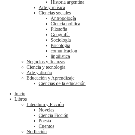
Historia argentina
Arte y música
Ciencias sociales
Antropología
Ciencia política
Filosofía
Geografía
Sociología
Psicologia
comunicacion
lingüistica
Negocios y finanzas
Ciencia y tecnología
Arte y diseño
Educación y Aprendizaje
Ciencias de la educación
Inicio
Libros
Literatura y Ficción
Novelas
Ciencia Ficción
Poesía
Cuentos
No ficción