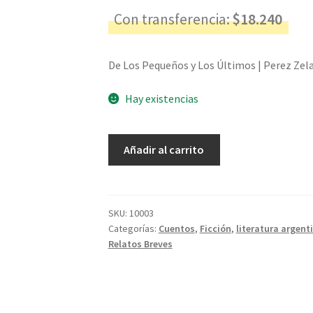
Con transferencia:
$
18.240
De Los Pequeños y Los Últimos | Perez Zelas
Hay existencias
De
Añadir al carrito
Los
Pequeños
y
Los
SKU:
10003
Categorías:
Cuentos
,
Ficción
,
literatura argent
Últimos
Relatos Breves
-
Perez
Zelaschi,
Adolfo