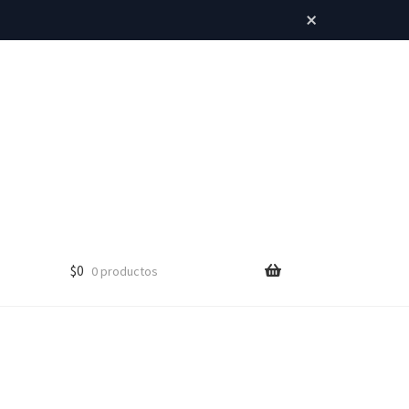
×
$
0
0 productos