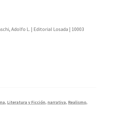
chi, Adolfo L. | Editorial Losada | 10003
ina
,
Literatura y Ficción
,
narrativa
,
Realismo
,