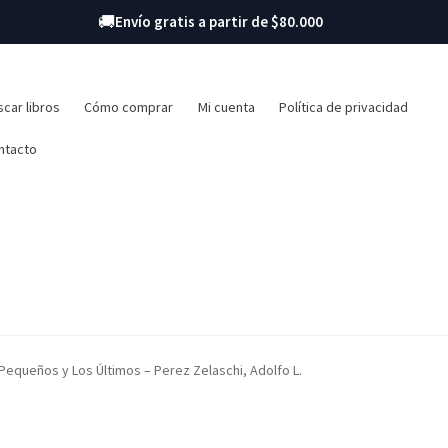
🚚
Envío gratis a partir de $80.000
r:
car libros
Cómo comprar
Mi cuenta
Política de privacidad
ntacto
Pequeños y Los Últimos – Perez Zelaschi, Adolfo L.