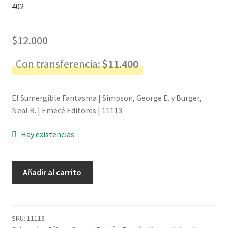
402
$
12.000
Con transferencia:
$
11.400
El Sumergible Fantasma | Simpson, George E. y Burger,
Neal R. | Emecé Editores | 11113
Hay existencias
El
Añadir al carrito
Sumergible
Fantasma
-
Simpson,
SKU:
11113