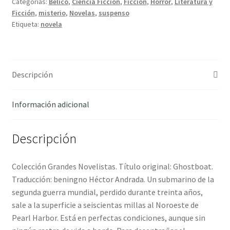
Categorías:
Bélico
,
Ciencia Ficción
,
Ficción
,
Horror
,
Literatura y
George
Ficción
,
misterio
,
Novelas
,
suspenso
E.
Etiqueta:
novela
y
Burger,
Neal
R.
Descripción
cantidad
Información adicional
Descripción
Colección Grandes Novelistas. Título original: Ghostboat.
Traducción: beningno Héctor Andrada. Un submarino de la
segunda guerra mundial, perdido durante treinta años,
sale a la superficie a seiscientas millas al Noroeste de
Pearl Harbor. Está en perfectas condiciones, aunque sin