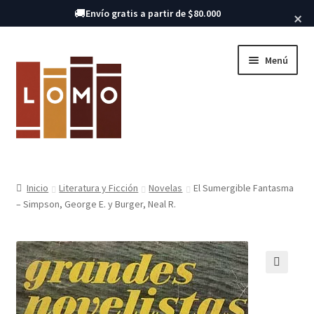
Buscar libros
🚚
Envío gratis a partir de $80.000
×
Ir
Ir
Menú
a
al
la
contenido
navegación
Inicio
Inicio
Literatura y Ficción
Novelas
El Sumergible Fantasma
– Simpson, George E. y Burger, Neal R.
Libros
🔍