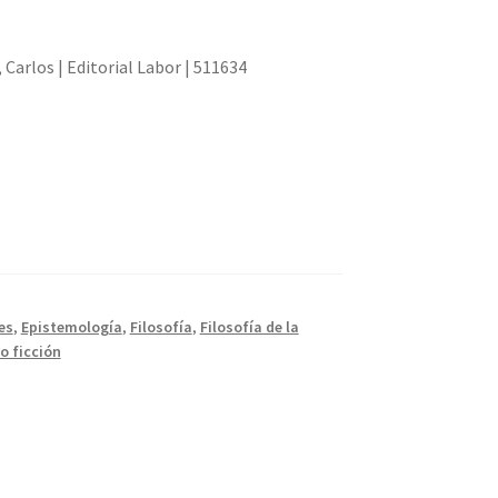
, Carlos | Editorial Labor | 511634
es
,
Epistemología
,
Filosofía
,
Filosofía de la
o ficción