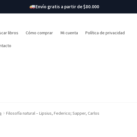
Envío gratis a partir de $80.000
r:
car libros
Cómo comprar
Mi cuenta
Política de privacidad
ntacto
a
Filosofía natural – Lipsius, Federico; Sapper, Carlos