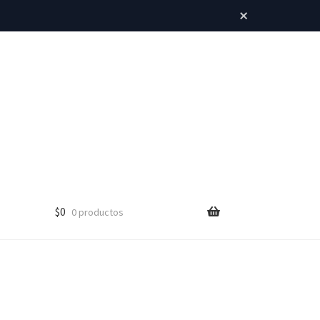
×
$
0
0 productos