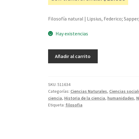
Filosofía natural | Lipsius, Federico; Sapper
Hay existencias
Filosofía
Añadir al carrito
natural
-
Lipsius,
Federico;
SKU:
511634
Categorías:
Ciencias Naturales
,
Ciencias social
Sapper,
ciencia
,
Historia de la ciencia
,
humanidades
,
N
Carlos
Etiqueta:
filosofia
cantidad