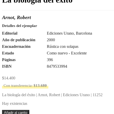
Arnot, Robert
Detalles del ejemplar
Editorial
Ediciones Urano, Barcelona
Año de publicación
2000
Encuadernación
Rústica con solapas
Estado
Como nuevo - Excelente
Páginas
396
ISBN
8479533994
$
14.400
Con transferencia:
$
13.680
La biología del éxito | Arnot, Robert | Ediciones Urano | 11252
Hay existencias
La
Añadir al carrito