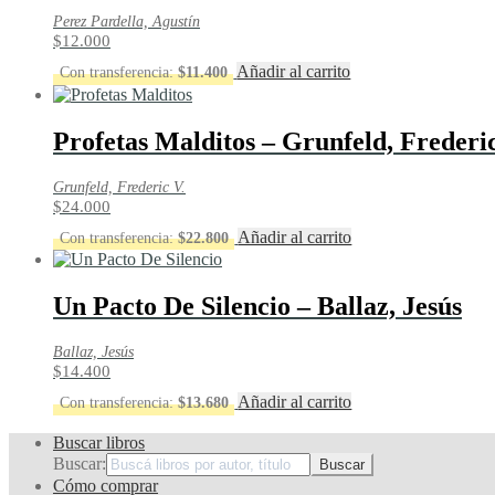
Perez Pardella, Agustín
$
12.000
Añadir al carrito
Con transferencia:
$
11.400
Profetas Malditos – Grunfeld, Frederic
Grunfeld, Frederic V.
$
24.000
Añadir al carrito
Con transferencia:
$
22.800
Un Pacto De Silencio – Ballaz, Jesús
Ballaz, Jesús
$
14.400
Añadir al carrito
Con transferencia:
$
13.680
Buscar libros
Buscar:
Cómo comprar