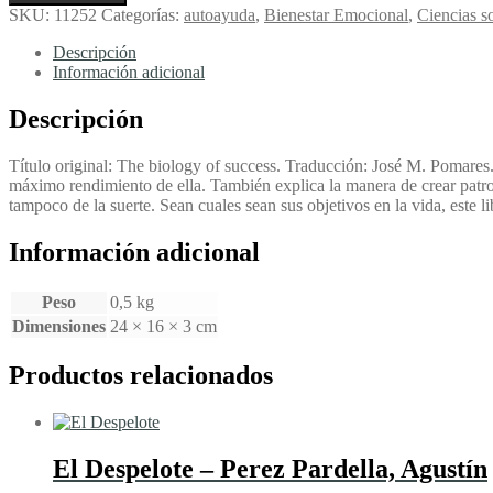
biología
SKU:
11252
Categorías:
autoayuda
,
Bienestar Emocional
,
Ciencias s
del
éxito
Descripción
-
Información adicional
Arnot,
Robert
Descripción
cantidad
Título original: The biology of success. Traducción: José M. Pomares.
máximo rendimiento de ella. También explica la manera de crear patro
tampoco de la suerte. Sean cuales sean sus objetivos en la vida, este l
Información adicional
Peso
0,5 kg
Dimensiones
24 × 16 × 3 cm
Productos relacionados
El Despelote – Perez Pardella, Agustín