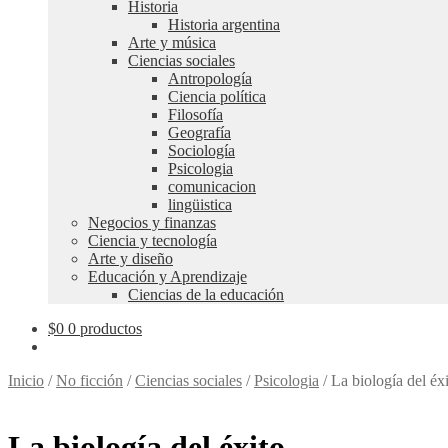
Historia
Historia argentina
Arte y música
Ciencias sociales
Antropología
Ciencia política
Filosofía
Geografía
Sociología
Psicologia
comunicacion
lingüistica
Negocios y finanzas
Ciencia y tecnología
Arte y diseño
Educación y Aprendizaje
Ciencias de la educación
$
0
0 productos
Inicio
/
No ficción
/
Ciencias sociales
/
Psicologia
/
La biología del éx
La biología del éxito