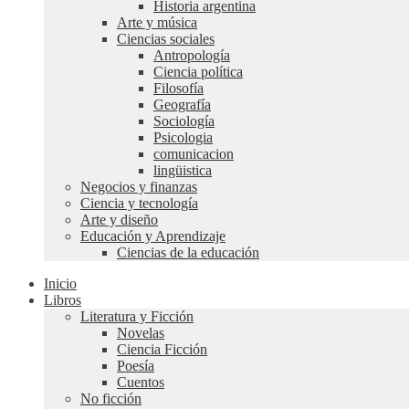
Historia argentina
Arte y música
Ciencias sociales
Antropología
Ciencia política
Filosofía
Geografía
Sociología
Psicologia
comunicacion
lingüistica
Negocios y finanzas
Ciencia y tecnología
Arte y diseño
Educación y Aprendizaje
Ciencias de la educación
Inicio
Libros
Literatura y Ficción
Novelas
Ciencia Ficción
Poesía
Cuentos
No ficción