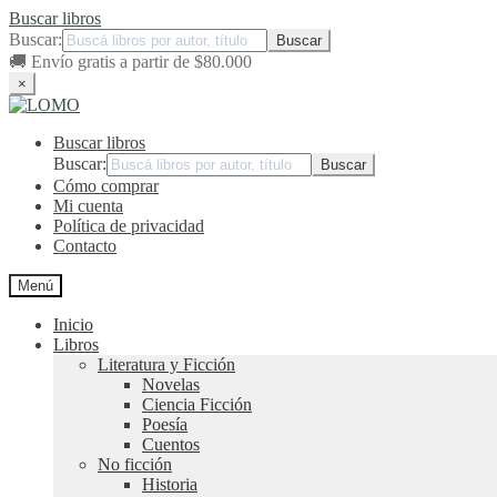
Buscar libros
Buscar:
🚚
Envío gratis a partir de $80.000
×
Ir
Ir
a
al
Buscar libros
la
contenido
navegación
Buscar:
Cómo comprar
Mi cuenta
Política de privacidad
Contacto
Menú
Inicio
Libros
Literatura y Ficción
Novelas
Ciencia Ficción
Poesía
Cuentos
No ficción
Historia