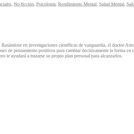
ociales
,
No ficción
,
Psicologia
,
Rendimiento Mental
,
Salud Mental
,
Sal
 Basándose en investigaciones científicas de vanguardia, el doctor Arn
nes de pensamiento positivos para cambiar decisivamente la forma en qu
ibro le ayudará a trazarse su propio plan personal para alcanzarlos.