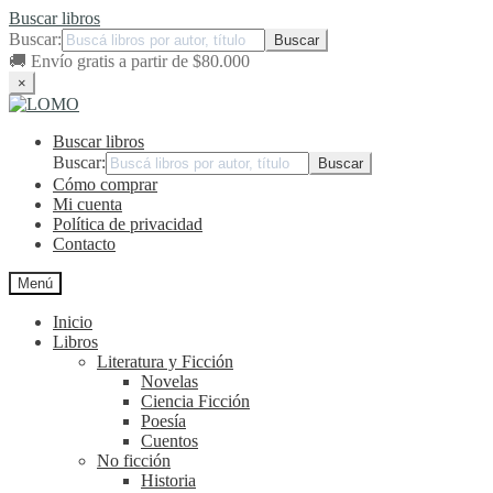
Buscar libros
Buscar:
🚚
Envío gratis a partir de $80.000
×
Ir
Ir
a
al
Buscar libros
la
contenido
navegación
Buscar:
Cómo comprar
Mi cuenta
Política de privacidad
Contacto
Menú
Inicio
Libros
Literatura y Ficción
Novelas
Ciencia Ficción
Poesía
Cuentos
No ficción
Historia