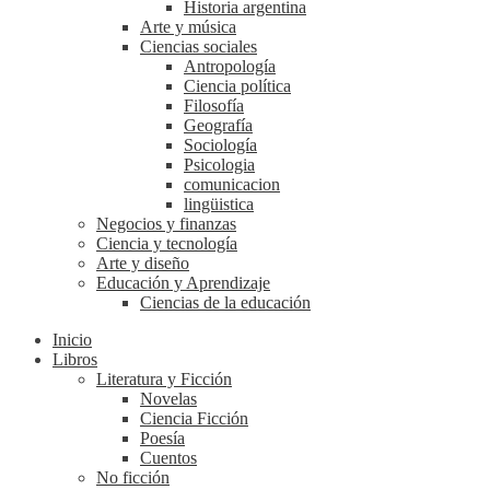
Historia argentina
Arte y música
Ciencias sociales
Antropología
Ciencia política
Filosofía
Geografía
Sociología
Psicologia
comunicacion
lingüistica
Negocios y finanzas
Ciencia y tecnología
Arte y diseño
Educación y Aprendizaje
Ciencias de la educación
Inicio
Libros
Literatura y Ficción
Novelas
Ciencia Ficción
Poesía
Cuentos
No ficción