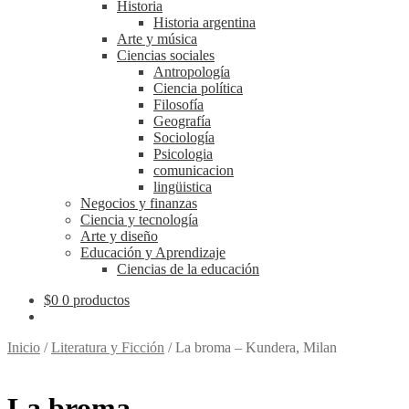
Historia
Historia argentina
Arte y música
Ciencias sociales
Antropología
Ciencia política
Filosofía
Geografía
Sociología
Psicologia
comunicacion
lingüistica
Negocios y finanzas
Ciencia y tecnología
Arte y diseño
Educación y Aprendizaje
Ciencias de la educación
$
0
0 productos
Inicio
/
Literatura y Ficción
/
La broma – Kundera, Milan
La broma