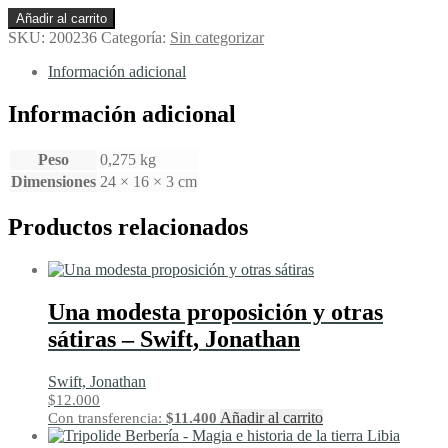
La
Añadir al carrito
ciudad
SKU:
200236
Categoría:
Sin categorizar
pintada
de
Información adicional
rojo
-
Información adicional
Galvez,
Manuel
Peso
0,275 kg
cantidad
Dimensiones
24 × 16 × 3 cm
Productos relacionados
Una modesta proposición y otras
sátiras – Swift, Jonathan
Swift, Jonathan
$
12.000
Añadir al carrito
Con transferencia:
$
11.400