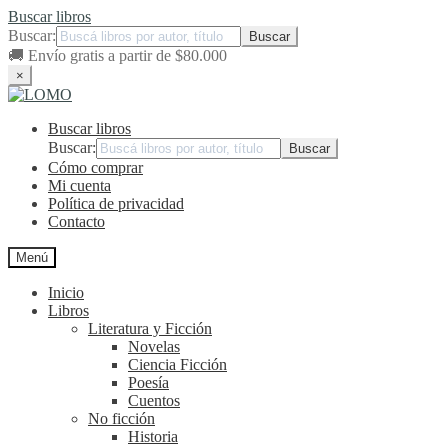
Buscar libros
Buscar:
🚚
Envío gratis a partir de $80.000
×
Ir
Ir
a
al
Buscar libros
la
contenido
navegación
Buscar:
Cómo comprar
Mi cuenta
Política de privacidad
Contacto
Menú
Inicio
Libros
Literatura y Ficción
Novelas
Ciencia Ficción
Poesía
Cuentos
No ficción
Historia