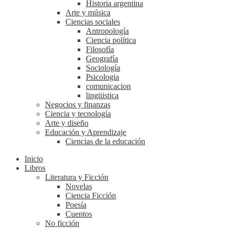
Historia argentina
Arte y música
Ciencias sociales
Antropología
Ciencia política
Filosofía
Geografía
Sociología
Psicologia
comunicacion
lingüistica
Negocios y finanzas
Ciencia y tecnología
Arte y diseño
Educación y Aprendizaje
Ciencias de la educación
Inicio
Libros
Literatura y Ficción
Novelas
Ciencia Ficción
Poesía
Cuentos
No ficción