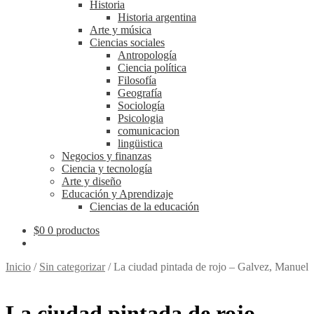
Historia
Historia argentina
Arte y música
Ciencias sociales
Antropología
Ciencia política
Filosofía
Geografía
Sociología
Psicologia
comunicacion
lingüistica
Negocios y finanzas
Ciencia y tecnología
Arte y diseño
Educación y Aprendizaje
Ciencias de la educación
$
0
0 productos
Inicio
/
Sin categorizar
/
La ciudad pintada de rojo – Galvez, Manuel
La ciudad pintada de rojo