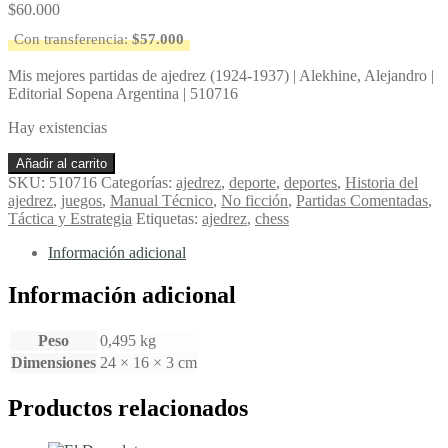
$
60.000
Con transferencia:
$
57.000
Mis mejores partidas de ajedrez (1924-1937) | Alekhine, Alejandro |
Editorial Sopena Argentina | 510716
Hay existencias
Mis
Añadir al carrito
mejores
SKU:
510716
Categorías:
ajedrez
,
deporte
,
deportes
,
Historia del
partidas
ajedrez
,
juegos
,
Manual Técnico
,
No ficción
,
Partidas Comentadas
,
de
Táctica y Estrategia
Etiquetas:
ajedrez
,
chess
ajedrez
(1924-
Información adicional
1937)
-
Información adicional
Alekhine,
Alejandro
Peso
0,495 kg
cantidad
Dimensiones
24 × 16 × 3 cm
Productos relacionados