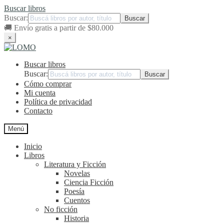
Buscar libros
Buscar:
🚚
Envío gratis a partir de $80.000
×
Ir
Ir
a
al
Buscar libros
la
contenido
navegación
Buscar:
Cómo comprar
Mi cuenta
Política de privacidad
Contacto
Menú
Inicio
Libros
Literatura y Ficción
Novelas
Ciencia Ficción
Poesía
Cuentos
No ficción
Historia