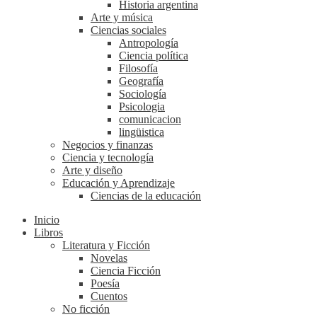
Historia argentina
Arte y música
Ciencias sociales
Antropología
Ciencia política
Filosofía
Geografía
Sociología
Psicologia
comunicacion
lingüistica
Negocios y finanzas
Ciencia y tecnología
Arte y diseño
Educación y Aprendizaje
Ciencias de la educación
Inicio
Libros
Literatura y Ficción
Novelas
Ciencia Ficción
Poesía
Cuentos
No ficción