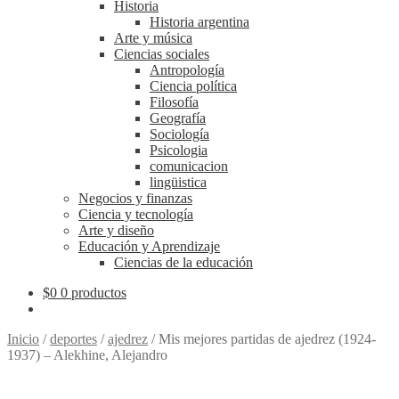
Historia
Historia argentina
Arte y música
Ciencias sociales
Antropología
Ciencia política
Filosofía
Geografía
Sociología
Psicologia
comunicacion
lingüistica
Negocios y finanzas
Ciencia y tecnología
Arte y diseño
Educación y Aprendizaje
Ciencias de la educación
$
0
0 productos
Inicio
/
deportes
/
ajedrez
/
Mis mejores partidas de ajedrez (1924-
1937) – Alekhine, Alejandro