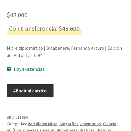
$
48.000
Con transferencia:
$
45.600
Mitre diplomático | Bidabehere, Fernando Arturo | Edición
del Autor | 511694
Hay existencias
Mitre
Añadir al carrito
diplomático
-
Bidabehere,
Fernando
SKU:
511694
Categorías:
Bartolomé Mitre
,
Biografías y memorias
,
Ciencia
Arturo
política
,
Ciencias sociales
,
diplomacia
,
Historia
,
Historia