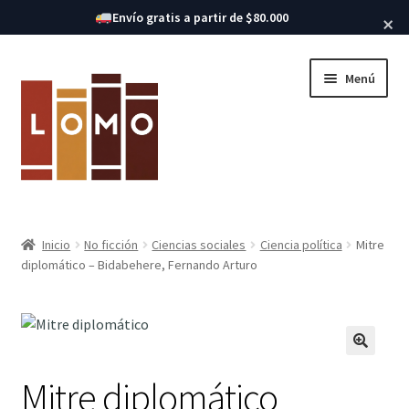
Buscar libros
Envío gratis a partir de $80.000
×
Ir
Ir
Menú
a
al
la
contenido
navegación
Inicio
Inicio
No ficción
Ciencias sociales
Ciencia política
Mitre
Expandi
diplomático – Bidabehere, Fernando Arturo
Libros
el
menú
hijo
Mitre diplomático