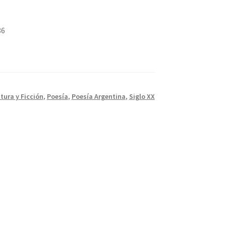
86
atura y Ficción
,
Poesía
,
Poesía Argentina
,
Siglo XX