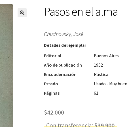
Pasos en el alma
Chudnovsky, José
Detalles del ejemplar
Editorial
Buenos Aires
Año de publicación
1952
Encuadernación
Rústica
Estado
Usado - Muy bue
Páginas
61
$
42.000
Con transferencia:
$
39.900