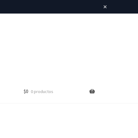
×
$
0
0 productos