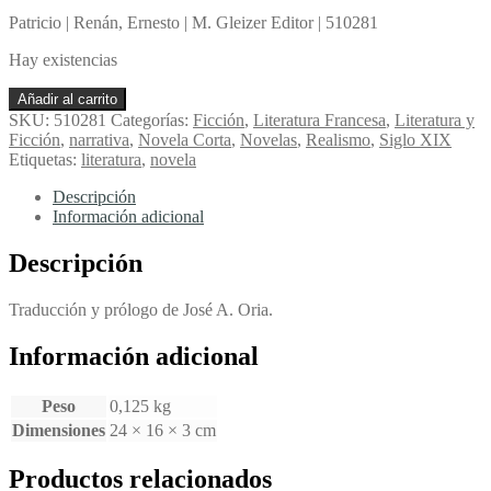
Patricio | Renán, Ernesto | M. Gleizer Editor | 510281
Hay existencias
Patricio
Añadir al carrito
-
SKU:
510281
Categorías:
Ficción
,
Literatura Francesa
,
Literatura y
Renán,
Ficción
,
narrativa
,
Novela Corta
,
Novelas
,
Realismo
,
Siglo XIX
Ernesto
Etiquetas:
literatura
,
novela
cantidad
Descripción
Información adicional
Descripción
Traducción y prólogo de José A. Oria.
Información adicional
Peso
0,125 kg
Dimensiones
24 × 16 × 3 cm
Productos relacionados