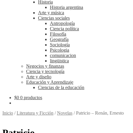
Historia
Historia argentina
Arte y música
Ciencias sociales
Antropología
Ciencia política
Filosofía
Geografía
Sociología
Psicologia
comunicacion
lingüistica
Negocios y finanzas
Ciencia y tecnología
Arte y diseño
Educación y Aprendizaje
Ciencias de la educación
$
0
0 productos
Inicio
/
Literatura y Ficción
/
Novelas
/
Patricio – Renán, Ernesto
Patricio