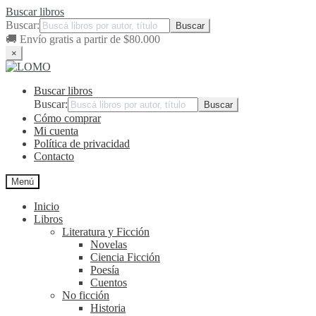
Buscar libros
Buscar:
🚚
Envío gratis a partir de $80.000
×
Ir
Ir
a
al
Buscar libros
la
contenido
navegación
Buscar:
Cómo comprar
Mi cuenta
Política de privacidad
Contacto
Menú
Inicio
Libros
Literatura y Ficción
Novelas
Ciencia Ficción
Poesía
Cuentos
No ficción
Historia