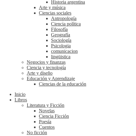
Historia argentina
Arte y música
Ciencias sociales
Antropología
Ciencia política
Filosofía
Geografía
Sociología
Psicologia
comunicacion
lingüistica
Negocios y finanzas
Ciencia y tecnología
Arte y diseño
Educación y Aprendizaje
Ciencias de la educación
Inicio
Libros
Literatura y Ficción
Novelas
Ciencia Ficción
Poesía
Cuentos
No ficción