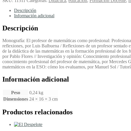
SKU:
11511
Categorías:
Didáctica
,
educación
,
Formación Docente
,
m
de
Didáctica
Descripción
de
Información adicional
las
Matemáticas.
Descripción
Nº
17,
Monografía: El profesor de matemáticas como profesional: Profesiona
Año
reflexiones, por Luis Balbuena / Reflexiones de un profesor sentado
5,
de la didáctica de las matemáticas en la formación profesional de los
Julio
por Pablo Flores // Investigación y opinión: Conocimiento profesional
1998:
conocimiento profesional del profesor de matemática, por Mercedes G
El
matemáticos en la ESO: cómo los evaluamos, por Manuel Sol / Tutorí
profesor
de
Información adicional
matemáticas
como
profesional
Peso
0,24 kg
-
Dimensiones
24 × 16 × 3 cm
cantidad
Productos relacionados