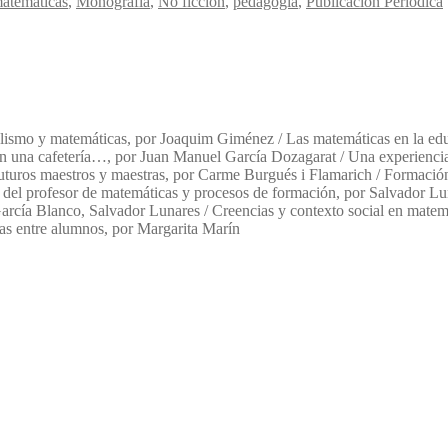
atemáticas
,
Monografía
,
No ficción
,
pedagogia
,
Publicación Periódica
lismo y matemáticas, por Joaquim Giménez / Las matemáticas en la educ
 en una cafetería…, por Juan Manuel García Dozagarat / Una experienci
 futuros maestros y maestras, por Carme Burgués i Flamarich / Formación
 del profesor de matemáticas y procesos de formación, por Salvador Lun
arcía Blanco, Salvador Lunares / Creencias y contexto social en matem
as entre alumnos, por Margarita Marín