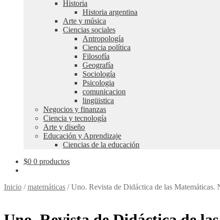
Historia
Historia argentina
Arte y música
Ciencias sociales
Antropología
Ciencia política
Filosofía
Geografía
Sociología
Psicologia
comunicacion
lingüistica
Negocios y finanzas
Ciencia y tecnología
Arte y diseño
Educación y Aprendizaje
Ciencias de la educación
$
0
0 productos
Inicio
/
matemáticas
/
Uno. Revista de Didáctica de las Matemáticas. 
Uno. Revista de Didáctica de las