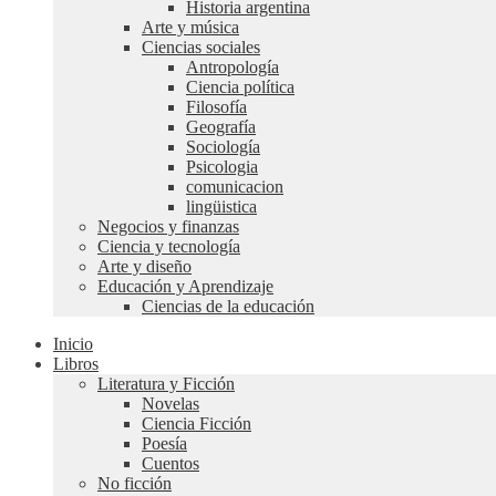
Historia argentina
Arte y música
Ciencias sociales
Antropología
Ciencia política
Filosofía
Geografía
Sociología
Psicologia
comunicacion
lingüistica
Negocios y finanzas
Ciencia y tecnología
Arte y diseño
Educación y Aprendizaje
Ciencias de la educación
Inicio
Libros
Literatura y Ficción
Novelas
Ciencia Ficción
Poesía
Cuentos
No ficción