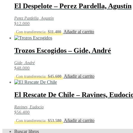
El Despelote – Perez Pardella, Agustín
Perez Pardella, Agustín
$
12.000
Añadir al carrito
Con transferencia:
$
11.400
Trozos Escogidos – Gide, André
Gide, André
$
48.000
Añadir al carrito
Con transferencia:
$
45.600
El Rescate De Chile – Ravines, Eudoci
Ravines, Eudocio
$
56.400
Añadir al carrito
Con transferencia:
$
53.580
Buscar libros