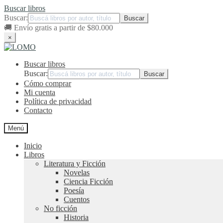
Buscar libros
Buscar:
🚚
Envío gratis a partir de $80.000
×
Ir
Ir
a
al
Buscar libros
la
contenido
navegación
Buscar:
Cómo comprar
Mi cuenta
Política de privacidad
Contacto
Menú
Inicio
Libros
Literatura y Ficción
Novelas
Ciencia Ficción
Poesía
Cuentos
No ficción
Historia