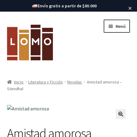
Buscar libros
Envío gratis a partir de $80.000
×
Ir
Ir
Menú
a
al
la
contenido
navegación
Inicio
Inicio
Literatura y Ficción
Novelas
Amistad amorosa –
Expandi
Stendhal
Libros
el
menú
hijo
Amistad amorosa