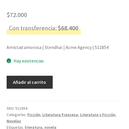
$
72.000
Con transferencia:
$
68.400
Amistad amorosa | Stendhal | Acme Agency | 511854
Hay existencias
Amistad
Añadir al carrito
amorosa
-
Stendhal
cantidad
SKU:
511854
Categorías:
Ficción
,
Literatura Francesa
,
Literatura y Ficción
,
Novelas
Etiquetas:
literatura
,
novela