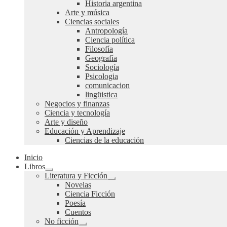
Historia argentina
Arte y música
Ciencias sociales
Antropología
Ciencia política
Filosofía
Geografía
Sociología
Psicologia
comunicacion
lingüistica
Negocios y finanzas
Ciencia y tecnología
Arte y diseño
Educación y Aprendizaje
Ciencias de la educación
Inicio
Libros
Expandir
Literatura y Ficción
el
Expandir
Novelas
menú
el
Ciencia Ficción
hijo
menú
Poesía
hijo
Cuentos
No ficción