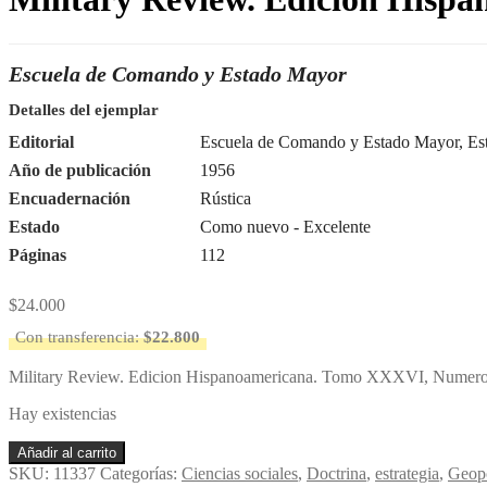
Escuela de Comando y Estado Mayor
Detalles del ejemplar
Editorial
Escuela de Comando y Estado Mayor, Es
Año de publicación
1956
Encuadernación
Rústica
Estado
Como nuevo - Excelente
Páginas
112
$
24.000
Con transferencia:
$
22.800
Military Review. Edicion Hispanoamericana. Tomo XXXVI, Numero 
Hay existencias
Military
Añadir al carrito
Review.
SKU:
11337
Categorías:
Ciencias sociales
,
Doctrina
,
estrategia
,
Geopo