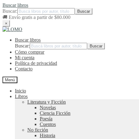
Buscar libros
Buscar:
🚚
Envío gratis a partir de $80.000
×
Ir
Ir
a
al
Buscar libros
la
contenido
navegación
Buscar:
Cómo comprar
Mi cuenta
Política de privacidad
Contacto
Menú
Inicio
Libros
Literatura y Ficción
Novelas
Ciencia Ficción
Poesía
Cuentos
No ficción
Historia