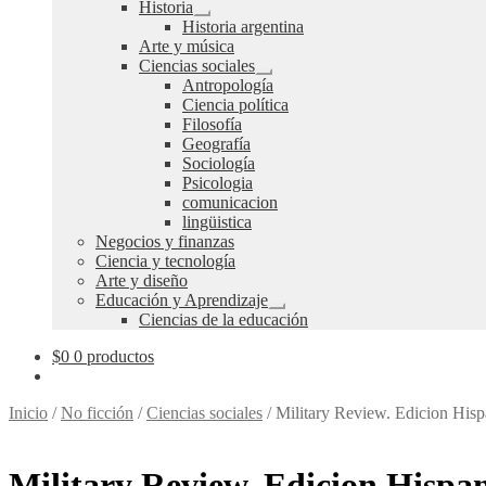
Expandir
Historia
el
Expandir
Historia argentina
menú
el
Arte y música
hijo
menú
Ciencias sociales
hijo
Expandir
Antropología
el
Ciencia política
menú
Filosofía
hijo
Geografía
Sociología
Psicologia
comunicacion
lingüistica
Negocios y finanzas
Ciencia y tecnología
Arte y diseño
Educación y Aprendizaje
Expandir
Ciencias de la educación
el
menú
$
0
0 productos
hijo
Inicio
/
No ficción
/
Ciencias sociales
/
Military Review. Edicion Hi
Military Review. Edicion Hisp