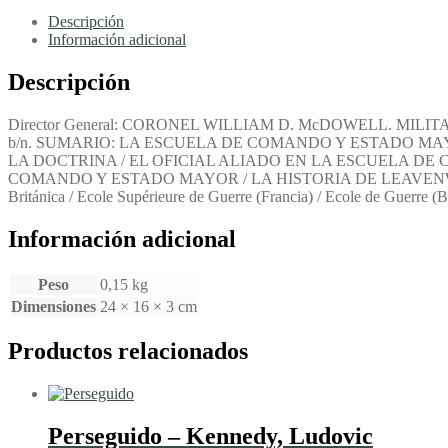
Edicion
Hispanoamericana.
Descripción
Tomo
Información adicional
XXXVI,
Numero
Descripción
2,
Mayo
Director General: CORONEL WILLIAM D. McDOWELL. MILITARY REV
de
b/n. SUMARIO: LA ESCUELA DE COMANDO Y ESTADO MA
1956
LA DOCTRINA / EL OFICIAL ALIADO EN LA ESCUELA D
-
COMANDO Y ESTADO MAYOR / LA HISTORIA DE LEAVENWORTH /
Escuela
Británica / Ecole Supérieure de Guerre (Francia) / Ecole de Guerre (
de
Comando
Información adicional
y
Estado
Mayor
Peso
0,15 kg
cantidad
Dimensiones
24 × 16 × 3 cm
Productos relacionados
Perseguido – Kennedy, Ludovic