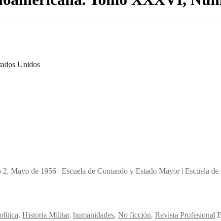
tados Unidos
2, Mayo de 1956 | Escuela de Comando y Estado Mayor | Escuela de
lítica
,
Historia Militar
,
humanidades
,
No ficción
,
Revista Profesional
E