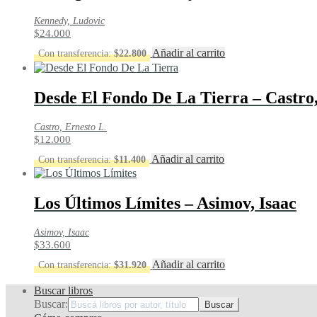
Kennedy, Ludovic
$
24.000
Añadir al carrito
Con transferencia:
$
22.800
Desde El Fondo De La Tierra – Castro,
Castro, Ernesto L.
$
12.000
Añadir al carrito
Con transferencia:
$
11.400
Los Últimos Límites – Asimov, Isaac
Asimov, Isaac
$
33.600
Añadir al carrito
Con transferencia:
$
31.920
Buscar libros
Buscar: